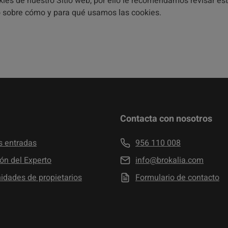
kies de nuestro Sitio web, por ello le recomendamos revisar e
 sobre cómo y para qué usamos las cookies.
Contacta con nosotros
s entradas
956 110 008
cón del Experto
info@brokalia.com
dades de propietarios
Formulario de contacto