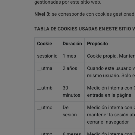
gestionadas por este sitio web.
Nivel 3:
se corresponde con cookies gestionadas
TABLA DE COOKIES USADAS EN ESTE SITIO 
Cookie
Duración
Propósito
sessionid
1 mes
Cookie propia. Manteni
__utma
2 años
Cuando este usuario v
mismo usuario. Solo e
__utmb
30
Medición interna con G
minutos
entrada en la página.
__utmc
De
Medición interna con 
sesión
mantener la sesión ab
cerrar el navegador.
__utmz
6 meses
Medición interna con G