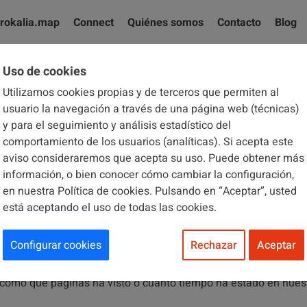
rokalia.map
Connect
Quiénes somos
Contacto
Blog
Uso de cookies
Utilizamos cookies propias y de terceros que permiten al
usuario la navegación a través de una página web (técnicas)
y para el seguimiento y análisis estadístico del
EL SITIO WEB DE Brokalia?
comportamiento de los usuarios (analíticas). Si acepta este
aviso consideraremos que acepta su uso. Puede obtener más
aplicación que utiliza instala en su navegador o en su disposit
información, o bien conocer cómo cambiar la configuración,
 o por la aplicación, y sirven para almacenar información sobre
en nuestra Política de cookies. Pulsando en “Aceptar”, usted
es para:
está aceptando el uso de todas las cookies.
ionar correctamente
 que ha seleccionado o el tamaño de letra
Configurar cookies
Rechazar
Aceptar
, como qué páginas ha visto o cuánto tiempo ha estado en nue