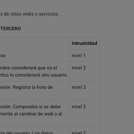
s de otras webs o servicios.
 TERCERO
Intrusividad
ios
nivel 1
ookie considerará que es el
nivel 2
ics lo considerará otro usuario
esión. Registra la hora de
nivel 2
 sesión. Comprueba si se debe
nivel 2
amente al cambiar de web o al
cia del usuario. Los datos
nivel 2