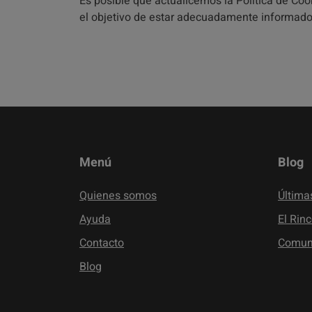
Es posible que actualicemos la Política de Coo
el objetivo de estar adecuadamente informado
Menú
Blog
Quienes somos
Última
Ayuda
El Rin
Contacto
Comuni
Blog