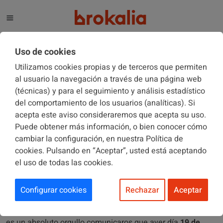
El blog de Brokalia
Uso de cookies
Utilizamos cookies propias y de terceros que permiten
al usuario la navegación a través de una página web
(técnicas) y para el seguimiento y análisis estadístico
BROKALIA
20/02/2026
del comportamiento de los usuarios (analíticas). Si
acepta este aviso consideraremos que acepta su uso.
Puede obtener más información, o bien conocer cómo
Brokalia recibe el Premio GEMA
cambiar la configuración, en nuestra Política de
2026 como mejor correduría de
cookies. Pulsando en “Aceptar”, usted está aceptando
el uso de todas las cookies.
Internet
Configurar cookies
Rechazar
Aceptar
Para todos los que formamos parte del equipo de
Brokalia
,
es un absoluto orgullo comunicaros que ayer día
19 de