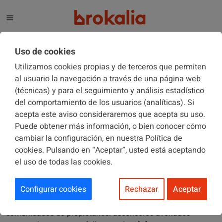
El blog de Brokalia
Uso de cookies
Utilizamos cookies propias y de terceros que permiten
al usuario la navegación a través de una página web
(técnicas) y para el seguimiento y análisis estadístico
Coberturas
del comportamiento de los usuarios (analíticas). Si
acepta este aviso consideraremos que acepta su uso.
26/05/2026
Puede obtener más información, o bien conocer cómo
Olas de calor en comunidades: averías,
cambiar la configuración, en nuestra Política de
incidencias y problemas que nadie prevé hasta
cookies. Pulsando en “Aceptar”, usted está aceptando
que ocurren
el uso de todas las cookies.
El calor no solo afecta a las personas. También pone a
Configurar cookies
Rechazar
Aceptar
prueba a los edificios Cada verano ocurre lo mismo. Suben
las temperaturas… y empiezan a aparecer incidencias en
comunidades de propietarios: ascensores averiados