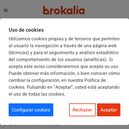
El blog de Brokalia
Uso de cookies
Utilizamos cookies propias y de terceros que permiten
al usuario la navegación a través de una página web
(técnicas) y para el seguimiento y análisis estadístico
Tips
del comportamiento de los usuarios (analíticas). Si
acepta este aviso consideraremos que acepta su uso.
17/03/2026
Puede obtener más información, o bien conocer cómo
Cómo proteger frente a ciberriesgos a tus
cambiar la configuración, en nuestra Política de
comunidades de propietarios
cookies. Pulsando en “Aceptar”, usted está aceptando
el uso de todas las cookies.
La digitalización ha transformado la administración de
comunidades… pero también ha traído nuevos riesgos. 📊
Configurar cookies
Rechazar
Aceptar
Más del 80 % de las empresas en España ha sufrido al
menos un intento de ciberataque. Y las comunidades de
propietarios no son una […]