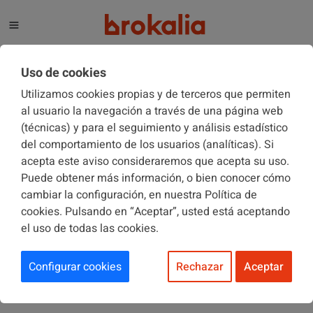
El blog de Brokalia
Uso de cookies
Utilizamos cookies propias y de terceros que permiten
al usuario la navegación a través de una página web
(técnicas) y para el seguimiento y análisis estadístico
COMUNIDADES DE PROPIETARIOS
02/11/2019
del comportamiento de los usuarios (analíticas). Si
acepta este aviso consideraremos que acepta su uso.
Puede obtener más información, o bien conocer cómo
¿Es necesario pedir permiso a la
cambiar la configuración, en nuestra Política de
comunidad para que haya
cookies. Pulsando en “Aceptar”, usted está aceptando
el uso de todas las cookies.
actividades comerciales en un
edificio?
Configurar cookies
Rechazar
Aceptar