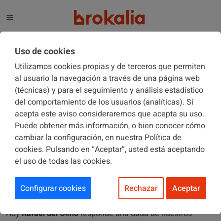
El blog de Brokalia
Uso de cookies
Utilizamos cookies propias y de terceros que permiten
al usuario la navegación a través de una página web
(técnicas) y para el seguimiento y análisis estadístico
EL "RINCÓN DEL EXPERTO"
06/02/2019
del comportamiento de los usuarios (analíticas). Si
acepta este aviso consideraremos que acepta su uso.
Puede obtener más información, o bien conocer cómo
¿Las deudas por expensas que no
cambiar la configuración, en nuestra Política de
han sido reclamadas legalmente
cookies. Pulsando en “Aceptar”, usted está aceptando
el uso de todas las cookies.
prescriben?
Configurar cookies
Rechazar
Aceptar
Hoy
Rafael del Olmo
responde una duda de nuestros