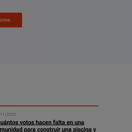
birme
/11/2022
uántos votos hacen falta en una
munidad para construir una piscina y