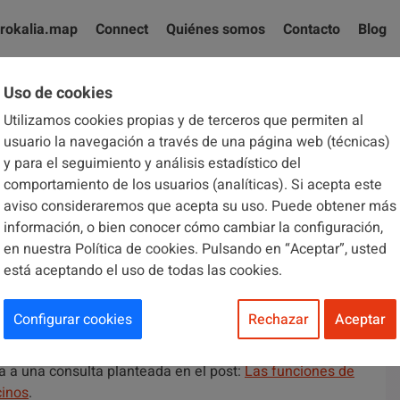
rokalia.map
Connect
Quiénes somos
Contacto
Blog
Uso de cookies
Utilizamos cookies propias y de terceros que permiten al
El blog de Brokalia
usuario la navegación a través de una página web (técnicas)
y para el seguimiento y análisis estadístico del
comportamiento de los usuarios (analíticas). Si acepta este
aviso consideraremos que acepta su uso. Puede obtener más
información, o bien conocer cómo cambiar la configuración,
en nuestra Política de cookies. Pulsando en “Aceptar”, usted
está aceptando el uso de todas las cookies.
una comisión de obras?
Configurar cookies
Rechazar
Aceptar
ta a una consulta planteada en el post:
Las funciones de
cinos
.