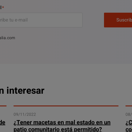
l
Suscri
alia.com
n interesar
09/11/2022
08
de
¿Tener macetas en mal estado en un
¿C
patio comunitario está permitido?
co