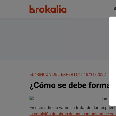
B
EL "RINCÓN DEL EXPERTO"
18/11/2022
¿Cómo se debe formar 
En este artículo vamos a tratar de dar respues
la comisión de obras de una comunidad de ve