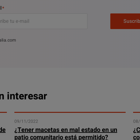
l
Suscri
alia.com
n interesar
09/11/2022
08
de
¿Tener macetas en mal estado en un
¿C
patio comunitario está permitido?
co