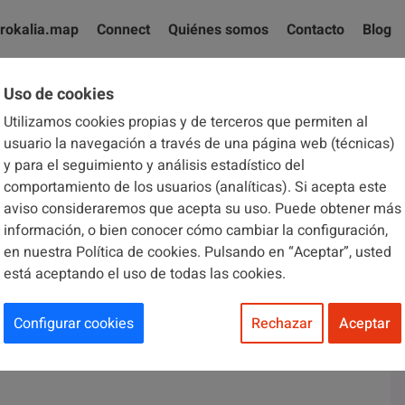
rokalia.map
Connect
Quiénes somos
Contacto
Blog
Uso de cookies
Utilizamos cookies propias y de terceros que permiten al
El blog de Brokalia
usuario la navegación a través de una página web (técnicas)
y para el seguimiento y análisis estadístico del
comportamiento de los usuarios (analíticas). Si acepta este
aviso consideraremos que acepta su uso. Puede obtener más
información, o bien conocer cómo cambiar la configuración,
en nuestra Política de cookies. Pulsando en “Aceptar”, usted
está aceptando el uso de todas las cookies.
er el seguro de
Configurar cookies
Rechazar
Aceptar