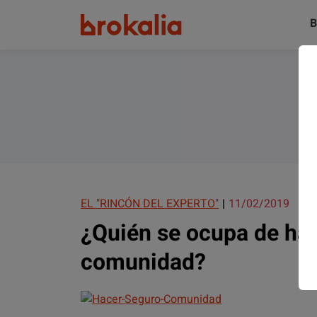
B
EL "RINCÓN DEL EXPERTO"
11/02/2019
¿Quién se ocupa de hac
comunidad?