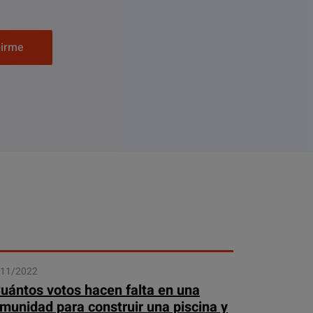
birme
/11/2022
uántos votos hacen falta en una
munidad para construir una piscina y