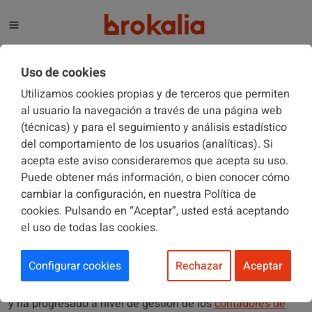
El blog de Brokalia
Uso de cookies
Utilizamos cookies propias y de terceros que permiten
al usuario la navegación a través de una página web
(técnicas) y para el seguimiento y análisis estadístico
COMUNIDADES DE PROPIETARIOS
08/11/2019
del comportamiento de los usuarios (analíticas). Si
acepta este aviso consideraremos que acepta su uso.
Puede obtener más información, o bien conocer cómo
Los avances en el mundo de los
cambiar la configuración, en nuestra Política de
contadores de agua
cookies. Pulsando en “Aceptar”, usted está aceptando
el uso de todas las cookies.
Configurar cookies
Rechazar
Aceptar
En la transformación digital que estamos viviendo, el
sector de los
contadores de agua
no ha sido una excepción
y ha progresado a nivel de gestión de los
contadores de