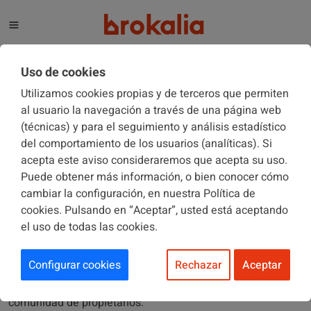
El blog de Brokalia
Uso de cookies
Utilizamos cookies propias y de terceros que permiten
al usuario la navegación a través de una página web
(técnicas) y para el seguimiento y análisis estadístico
COMUNIDADES DE PROPIETARIOS
11/03/2020
del comportamiento de los usuarios (analíticas). Si
acepta este aviso consideraremos que acepta su uso.
Puede obtener más información, o bien conocer cómo
¿Puedo quitar las jardineras de mi
cambiar la configuración, en nuestra Política de
terraza?
cookies. Pulsando en “Aceptar”, usted está aceptando
el uso de todas las cookies.
Configurar cookies
Rechazar
Aceptar
En este artículo nuestro experto en comunidades trata un
tema referente a las jardineras de la fachada de una
comunidad de propietarios.