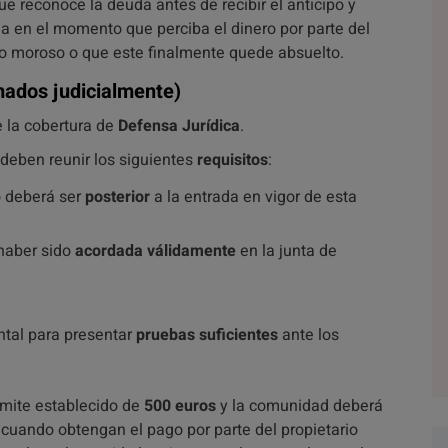
ue reconoce la deuda antes de recibir el anticipo y
ada en el momento que perciba el dinero por parte del
rio moroso o que este finalmente quede absuelto.
mados judicialmente)
e la cobertura de
Defensa Jurídica
.
deben reunir los siguientes
requisitos
:
o deberá ser
posterior
a la entrada en vigor de esta
 haber sido
acordada válidamente
en la junta de
tal para presentar
pruebas suficientes
ante los
ímite establecido de
500 euros
y la comunidad deberá
a cuando obtengan el pago por parte del propietario