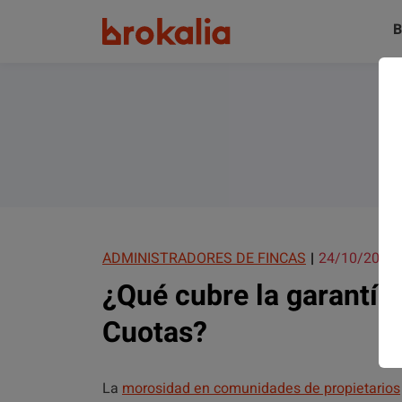
B
ADMINISTRADORES DE FINCAS
24/10/2023
¿Qué cubre la garantía
Cuotas?
La
morosidad en comunidades de propietarios