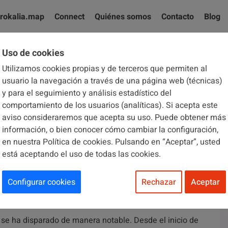
rokalia.map
Connect
Quiénes somos
Contacto
Blog
Uso de cookies
Utilizamos cookies propias y de terceros que permiten al
El blog de Brokalia
usuario la navegación a través de una página web (técnicas)
y para el seguimiento y análisis estadístico del
comportamiento de los usuarios (analíticas). Si acepta este
aviso consideraremos que acepta su uso. Puede obtener más
información, o bien conocer cómo cambiar la configuración,
en nuestra Política de cookies. Pulsando en “Aceptar”, usted
está aceptando el uso de todas las cookies.
 de Adelanto de Impago de
Configurar cookies
Rechazar
Aceptar
se ha disparado de manera notable. Desde el inicio de