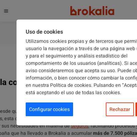
El blog de Brokalia
Uso de cookies
Utilizamos cookies propias y de terceros que permi
usuario la navegación a través de una página web 
y para el seguimiento y análisis estadístico del
NOTICIAS
27/04/2023
comportamiento de los usuarios (analíticas). Si ac
aviso consideraremos que acepta su uso. Puede o
información, o bien conocer cómo cambiar la confi
 la correduría de los administradores 
en nuestra Política de cookies. Pulsando en “Acept
celebra su 20 aniversario
está aceptando el uso de todas las cookies.
Configurar cookies
Rechazar
desde que
Brokalia
emitiera su primera póliza a petición de un
a
s, esta correduría ha trabajado movida por un fuerte compromis
ir sus necesidades en materia de
seguros
, facilitando procesos
spaña que ha llevado a Brokalia a acumular
más de 7.500 póliz