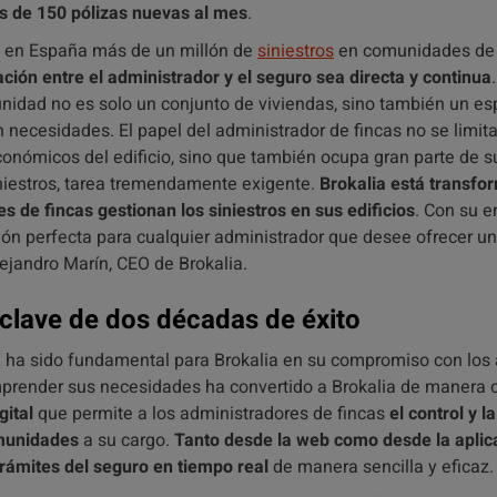
 de 150 pólizas nuevas al mes
.
 en España más de un millón de
siniestros
en comunidades de p
ación entre el administrador y el seguro sea directa y continua
unidad no es solo un conjunto de viviendas, sino también un e
necesidades. El papel del administrador de fincas no se limita
conómicos del edificio, sino que también ocupa gran parte de 
iniestros, tarea tremendamente exigente.
Brokalia está transfo
s de fincas gestionan los siniestros en sus edificios
. Con su 
ución perfecta para cualquier administrador que desee ofrecer u
lejandro Marín, CEO de Brokalia.
 clave de dos décadas de éxito
a
ha sido fundamental para Brokalia en su compromiso con los 
mprender sus necesidades ha convertido a Brokalia de manera o
gital
que permite a los administradores de fincas
el control y l
omunidades
a su cargo.
Tanto desde la web como desde la aplic
trámites del seguro en tiempo real
de manera sencilla y eficaz.