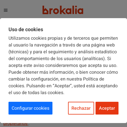
El blog de Brokalia
Uso de cookies
Utilizamos cookies propias y de terceros que permiten
al usuario la navegación a través de una página web
(técnicas) y para el seguimiento y análisis estadístico
EL "RINCÓN DEL EXPERTO"
08/11/2019
del comportamiento de los usuarios (analíticas). Si
acepta este aviso consideraremos que acepta su uso.
Puede obtener más información, o bien conocer cómo
¿Se puede impugnar un acuerdo
cambiar la configuración, en nuestra Política de
por no asistir a la Junta?
cookies. Pulsando en “Aceptar”, usted está aceptando
el uso de todas las cookies.
Configurar cookies
Rechazar
Aceptar
El pasado 4 de noviembre recibimos la siguiente consulta
en el artículo
‘Impugnar el acta en comunidad de
propietarios’
: