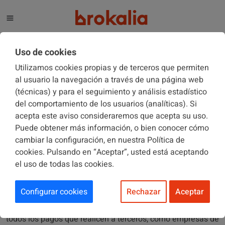
El blog de Brokalia
Uso de cookies
Utilizamos cookies propias y de terceros que permiten
al usuario la navegación a través de una página web
(técnicas) y para el seguimiento y análisis estadístico
COMUNIDADES DE PROPIETARIOS
20/12/2013
del comportamiento de los usuarios (analíticas). Si
acepta este aviso consideraremos que acepta su uso.
Puede obtener más información, o bien conocer cómo
Las comunidades de propietarios
cambiar la configuración, en nuestra Política de
tendrán que declarar a Hacienda
cookies. Pulsando en “Aceptar”, usted está aceptando
el uso de todas las cookies.
Configurar cookies
Rechazar
Aceptar
A partir del
próximo mes de enero
las comunidades de
propietarios tendrán que declarar a la Agencia Tributaria
todos los pagos que realicen a terceros, como empresas de