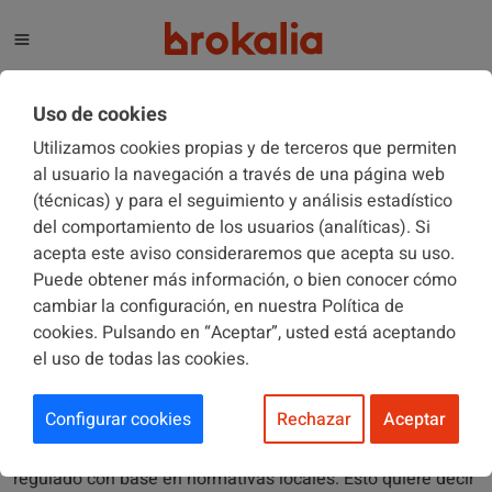
El blog de Brokalia
Uso de cookies
Utilizamos cookies propias y de terceros que permiten
al usuario la navegación a través de una página web
(técnicas) y para el seguimiento y análisis estadístico
COMUNIDADES DE PROPIETARIOS
01/03/2022
del comportamiento de los usuarios (analíticas). Si
acepta este aviso consideraremos que acepta su uso.
Puede obtener más información, o bien conocer cómo
La diferencia entre «vado» y
cambiar la configuración, en nuestra Política de
«entrada y salida de vehículos»
cookies. Pulsando en “Aceptar”, usted está aceptando
el uso de todas las cookies.
Configurar cookies
Rechazar
Aceptar
Antes de empezar a tratar esta cuestión en detalle, ha de
tenerse en cuenta que normalmente todo esto viene
regulado con base en normativas locales. Esto quiere decir