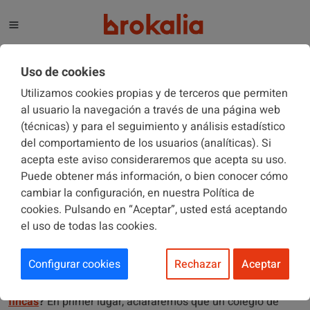
El blog de Brokalia
Uso de cookies
Utilizamos cookies propias y de terceros que permiten
al usuario la navegación a través de una página web
(técnicas) y para el seguimiento y análisis estadístico
ADMINISTRADORES DE FINCAS
08/03/2018
del comportamiento de los usuarios (analíticas). Si
acepta este aviso consideraremos que acepta su uso.
Puede obtener más información, o bien conocer cómo
Las funciones de los Colegios de
cambiar la configuración, en nuestra Política de
Administradores de Fincas
cookies. Pulsando en “Aceptar”, usted está aceptando
el uso de todas las cookies.
Configurar cookies
Rechazar
Aceptar
Seguro que más de una vez te lo has preguntado:
¿qué
funciones tienen los colegios de
administradores de
fincas
?
En primer lugar, aclararemos que un colegio de