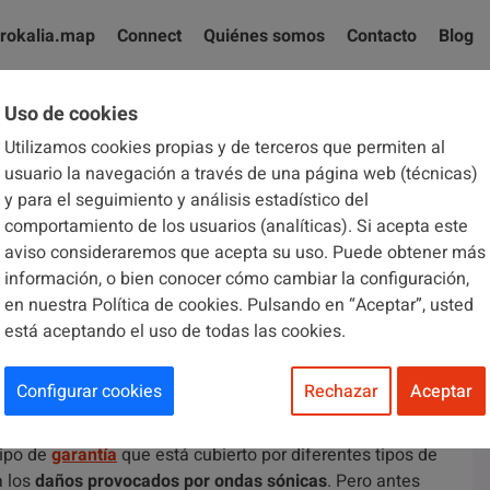
rokalia.map
Connect
Quiénes somos
Contacto
Blog
Uso de cookies
Utilizamos cookies propias y de terceros que permiten al
El blog de Brokalia
usuario la navegación a través de una página web (técnicas)
y para el seguimiento y análisis estadístico del
comportamiento de los usuarios (analíticas). Si acepta este
aviso consideraremos que acepta su uso. Puede obtener más
información, o bien conocer cómo cambiar la configuración,
en nuestra Política de cookies. Pulsando en “Aceptar”, usted
está aceptando el uso de todas las cookies.
seguros de comunidades
Configurar cookies
Rechazar
Aceptar
tipo de
garantía
que está cubierto por diferentes tipos de
a los
daños provocados por ondas sónicas
. Pero antes