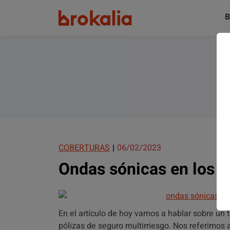
B
COBERTURAS
06/02/2023
Ondas sónicas en los 
En el artículo de hoy vamos a hablar sobre un 
pólizas de seguro multirriesgo. Nos referimos 