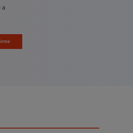
e a
birme