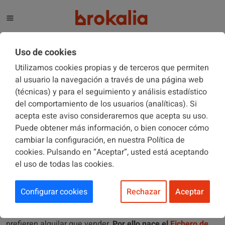
El blog de Brokalia
Uso de cookies
Utilizamos cookies propias y de terceros que permiten
al usuario la navegación a través de una página web
(técnicas) y para el seguimiento y análisis estadístico
COMUNIDADES DE PROPIETARIOS
04/10/2018
del comportamiento de los usuarios (analíticas). Si
acepta este aviso consideraremos que acepta su uso.
Puede obtener más información, o bien conocer cómo
Qué es el Fichero de Inquilinos
cambiar la configuración, en nuestra Política de
Morosos y para qué sirve
cookies. Pulsando en “Aceptar”, usted está aceptando
el uso de todas las cookies.
Configurar cookies
Rechazar
Aceptar
Cada día más personas optan por
vivir de alquiler
en lugar
de comprar una vivienda. Del mismo modo, los
propietarios
prefieren alquilar que vender.
Por ello nace el
Fichero de