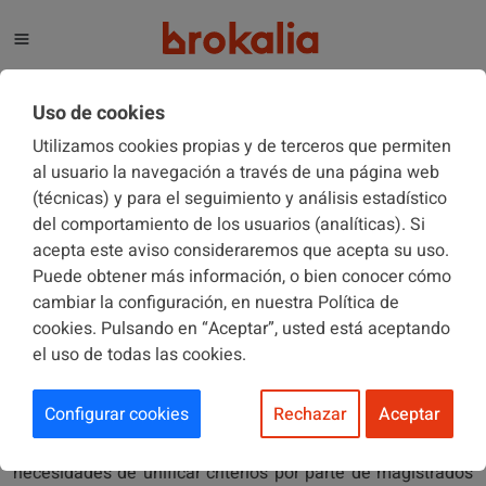
El blog de Brokalia
Uso de cookies
Utilizamos cookies propias y de terceros que permiten
al usuario la navegación a través de una página web
(técnicas) y para el seguimiento y análisis estadístico
COMUNIDADES DE PROPIETARIOS
14/04/2014
del comportamiento de los usuarios (analíticas). Si
acepta este aviso consideraremos que acepta su uso.
Puede obtener más información, o bien conocer cómo
Los detalles de la nueva ley de
cambiar la configuración, en nuestra Política de
propiedad horizontal a debate
cookies. Pulsando en “Aceptar”, usted está aceptando
el uso de todas las cookies.
Configurar cookies
Rechazar
Aceptar
El magistrado y presidente de la Audiencia Provincial de
Alicante, Vicente Magro, defendió el pasado viernes las
necesidades de unificar criterios por parte de magistrados