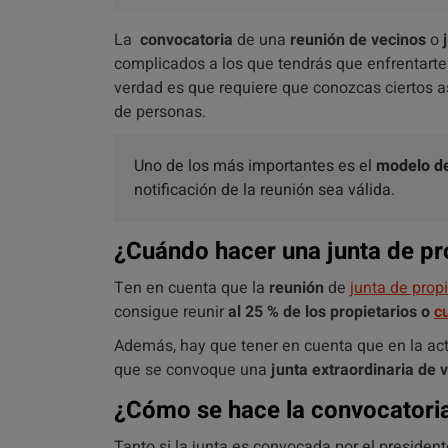
La
convocatoria
de una
reunión de vecinos
o
complicados a los que tendrás que enfrentarte
verdad es que requiere que conozcas ciertos 
de personas.
Uno de los más importantes es el
modelo de
notificación de la reunión sea válida.
¿Cuándo hacer una junta de pr
Ten en cuenta que la
reunión
de
junta de propi
consigue reunir
al 25 % de los propietarios o
c
Además, hay que tener en cuenta que en la act
que se convoque una
junta extraordinaria de 
¿Cómo se hace la convocatori
Tanto si la junta es convocada por el preside