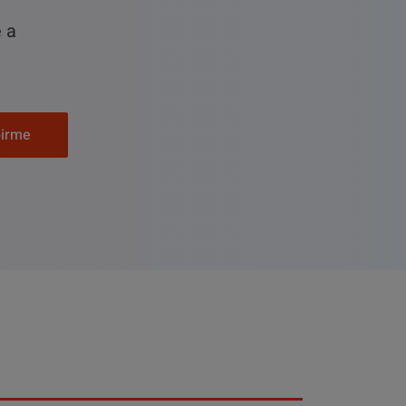
e a
birme