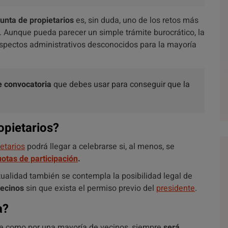
junta de propietarios
es, sin duda, uno de los retos más
. Aunque pueda parecer un simple trámite burocrático, la
aspectos administrativos desconocidos para la mayoría
 convocatoria
que debes usar para conseguir que la
opietarios?
etarios
podrá llegar a celebrarse si, al menos, se
uotas de participación
.
ualidad también se contempla la posibilidad legal de
vecinos
sin que exista el permiso previo del
presidente
.
a?
nte como por una mayoría de vecinos, siempre
será