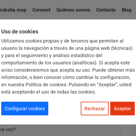
rokalia.map
Connect
Quiénes somos
Contacto
Blog
Uso de cookies
Utilizamos cookies propias y de terceros que permiten al
El blog de Brokalia
usuario la navegación a través de una página web (técnicas)
y para el seguimiento y análisis estadístico del
comportamiento de los usuarios (analíticas). Si acepta este
aviso consideraremos que acepta su uso. Puede obtener más
información, o bien conocer cómo cambiar la configuración,
en nuestra Política de cookies. Pulsando en “Aceptar”, usted
18
está aceptando el uso de todas las cookies.
atoria de junta de vecinos
Configurar cookies
Rechazar
Aceptar
ra vez?