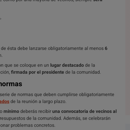
n
,
de ésta debe lanzarse obligatoriamente al menos
6
n.
con que se coloque en un
lugar destacado
de la
ación,
firmada por el presidente
de la comunidad.
 normas
serie de normas que deben cumplirse obligatoriamente
tados
de la reunión a largo plazo.
mo
mínimo
deberás recibir
una convocatoria de vecinos al
s presupuestos de la comunidad. Además, se celebrarán
ionar problemas concretos.