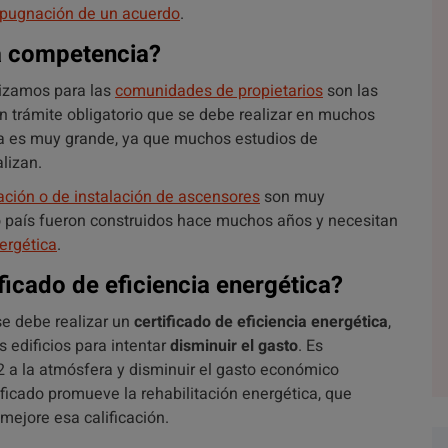
pugnación de un acuerdo
.
a competencia?
lizamos para las
comunidades de propietarios
son las
un trámite obligatorio que se debe realizar en muchos
cia es muy grande, ya que muchos estudios de
lizan.
tación o de instalación de ascensores
son muy
o país fueron construidos hace muchos años y necesitan
nergética
.
ificado de eficiencia energética?
se debe realizar un
certificado de eficiencia energética
,
 edificios para intentar
disminuir el gasto
. Es
2 a la atmósfera y disminuir el gasto económico
tificado promueve la rehabilitación energética, que
 mejore esa calificación.