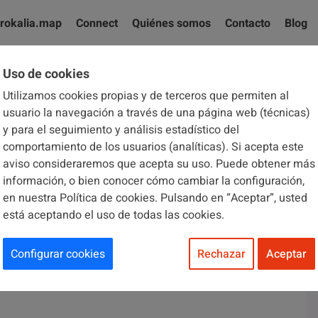
rokalia.map
Connect
Quiénes somos
Contacto
Blog
Uso de cookies
Utilizamos cookies propias y de terceros que permiten al
El blog de Brokalia
usuario la navegación a través de una página web (técnicas)
y para el seguimiento y análisis estadístico del
comportamiento de los usuarios (analíticas). Si acepta este
aviso consideraremos que acepta su uso. Puede obtener más
información, o bien conocer cómo cambiar la configuración,
en nuestra Política de cookies. Pulsando en “Aceptar”, usted
18
está aceptando el uso de todas las cookies.
oyo, directora de
Configurar cookies
Rechazar
Aceptar
calia