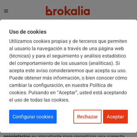
El blog de Brokalia
Uso de cookies
Utilizamos cookies propias y de terceros que permiten
al usuario la navegación a través de una página web
(técnicas) y para el seguimiento y análisis estadístico
COMUNIDADES DE PROPIETARIOS
01/02/2018
del comportamiento de los usuarios (analíticas). Si
acepta este aviso consideraremos que acepta su uso.
Puede obtener más información, o bien conocer cómo
Mayorías necesarias para aprobar
cambiar la configuración, en nuestra Política de
acuerdos en junta en las
cookies. Pulsando en “Aceptar”, usted está aceptando
el uso de todas las cookies.
comunidades de propietarios
Configurar cookies
Rechazar
Aceptar
La
toma de decisiones
en una
comunidad de vecinos
o
propietarios
es importante para garantizar una correcta