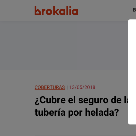
B
COBERTURAS
13/05/2018
¿Cubre el seguro de la
tubería por helada?