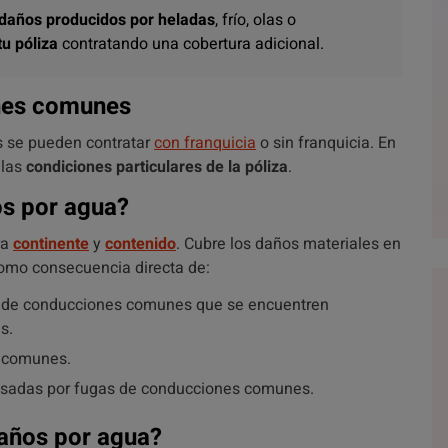
 daños producidos por heladas
, frío, olas o
tu póliza
contratando una cobertura adicional.
nes comunes
 se pueden contratar
con franquicia
o sin franquicia. En
 las
condiciones particulares de la póliza
.
os por agua?
ra
continente
y
contenido
. Cubre los daños materiales en
omo consecuencia directa de:
de conducciones comunes que se encuentren
s.
 comunes.
usadas por fugas de conducciones comunes.
daños por agua?