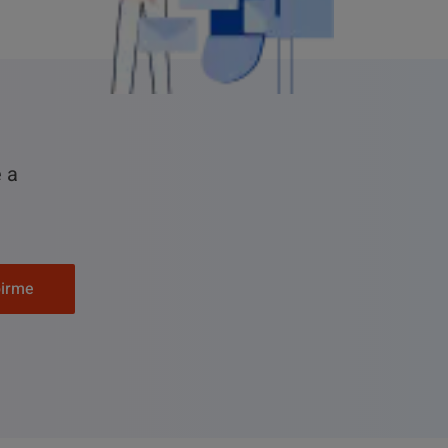
e a
birme