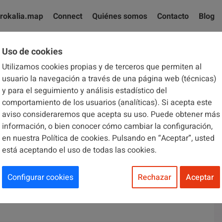
rokalia.map
Connect
Quiénes somos
Contacto
Blog
Uso de cookies
Utilizamos cookies propias y de terceros que permiten al
El blog de Brokalia
usuario la navegación a través de una página web (técnicas)
y para el seguimiento y análisis estadístico del
comportamiento de los usuarios (analíticas). Si acepta este
aviso consideraremos que acepta su uso. Puede obtener más
información, o bien conocer cómo cambiar la configuración,
en nuestra Política de cookies. Pulsando en “Aceptar”, usted
está aceptando el uso de todas las cookies.
 comunidad la rotura de una
Configurar cookies
Rechazar
Aceptar