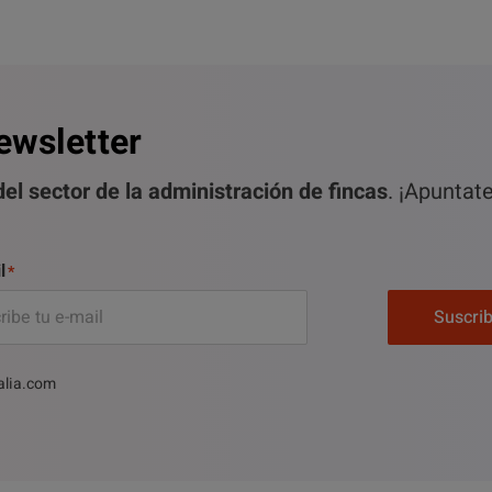
ewsletter
el sector de la administración de fincas
. ¡Apuntat
l
Suscri
alia.com